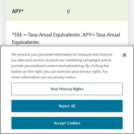
0
*TAE = Tasa Anual Equivalente. APY= Tasa Anual
Equivalente.
*Los dividendos se calculan mensualmente y se
We process your personal information to measure and improve
our sites and service, to assist our marketing campaigns and to
pagan mensualmente.
provide personalised content and advertising. By clicking the
button on the right, you can exercise your privacy rights. For
Tarifas vigentes a partir del 10 de agosto de 2026
more information see our privacy notice
Your Privacy Rights
HSA
Reject All
Tipo APY Dividendos Cuenta
Accept Cookies
de Ahorro Salud