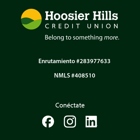
Enrutamiento #283977633
NMLS #408510
Conéctate