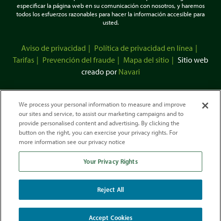
especificar la página web en su comunicación con nosotros, y haremos
todos los esfuerzos razonables para hacer la información accesible para
usted.
Aviso de privacidad
Política de privacidad en línea
Tarifas
Prevención del fraude
Mapa del sitio
Sitio web
creado por
Navari
We process your personal information to measure and improve
our sites and service, to assist our marketing campaigns and to
provide personalised content and advertising. By clicking the
button on the right, you can exercise your privacy rights. For
more information see our privacy notice
Your Privacy Rights
Esta cooperativa de crédito cuenta con el seguro federal de la
Administración Nacional de Cooperativas de Crédito.
Desarrollamos nuestra actividad de conformidad con la Ley de Vivienda
Reject All
Justa y
la Ley
de Igualdad
de Oportunidades
de Crédito.
Accept Cookies