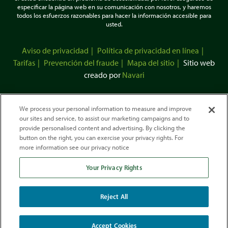
especificar la página web en su comunicación con nosotros, y haremos
todos los esfuerzos razonables para hacer la información accesible para
usted.
Aviso de privacidad
Política de privacidad en línea
Tarifas
Prevención del fraude
Mapa del sitio
Sitio web
creado por
Navari
We process your personal information to measure and improve
our sites and service, to assist our marketing campaigns and to
provide personalised content and advertising. By clicking the
button on the right, you can exercise your privacy rights. For
more information see our privacy notice
Your Privacy Rights
Esta cooperativa de crédito cuenta con el seguro federal de la
Administración Nacional de Cooperativas de Crédito.
Desarrollamos nuestra actividad de conformidad con la Ley de Vivienda
Reject All
Justa y
la Ley
de Igualdad
de Oportunidades
de Crédito.
Accept Cookies