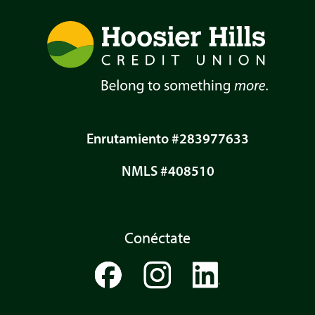
Enrutamiento #283977633
NMLS #408510
Conéctate